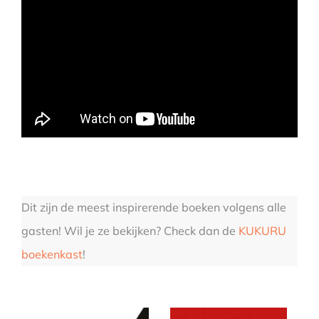
Dit zijn de meest inspirerende boeken volgens alle
gasten! Wil je ze bekijken? Check dan de
KUKURU
boekenkast
!