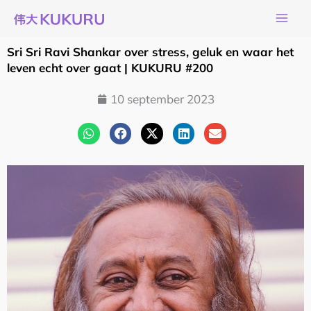
Ga
naar
de
Sri Sri Ravi Shankar over stress, geluk en waar het
inhoud
leven echt over gaat | KUKURU #200
10 september 2023