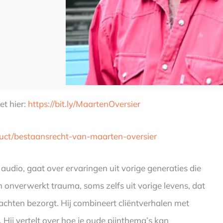
et hier:
https://bit.ly/MaartenOversier
oduct/bestaansrecht-van-maarten-oversier
audio, gaat over ervaringen uit vorige generaties die
onverwerkt trauma, soms zelfs uit vorige levens, dat
achten bezorgt. Hij combineert cliëntverhalen met
 Hij vertelt over hoe je oude pijnthema’s kan