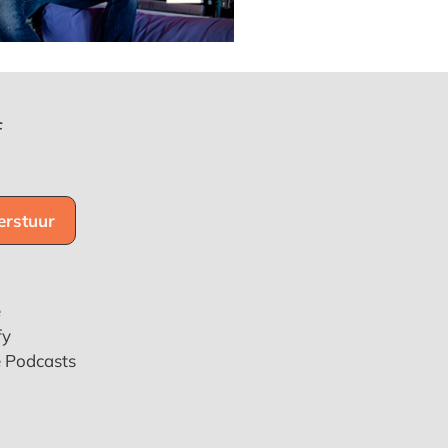
f
e
fy
e Podcasts