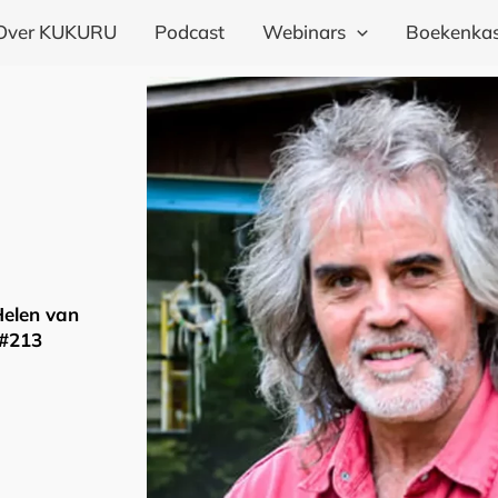
Over KUKURU
Podcast
Webinars
Boekenkas
Helen van
 #213