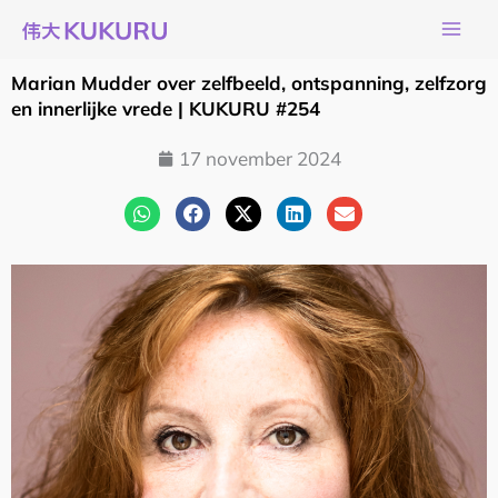
Ga
naar
de
Marian Mudder over zelfbeeld, ontspanning, zelfzorg
inhoud
en innerlijke vrede | KUKURU #254
17 november 2024