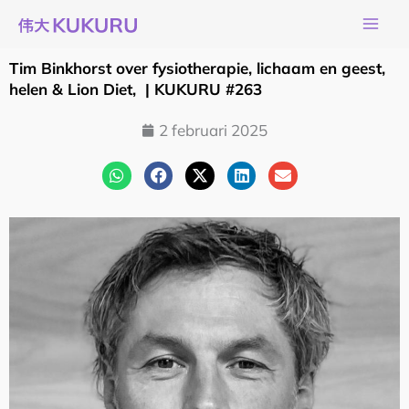
Ga
naar
de
Tim Binkhorst over fysiotherapie, lichaam en geest,
inhoud
helen & Lion Diet, | KUKURU #263
2 februari 2025