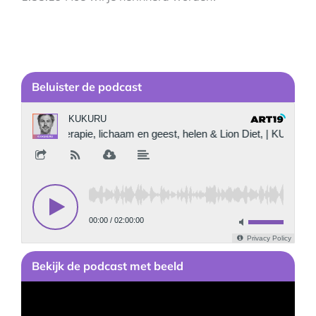
Be
luister de podcast
Bekijk
de podcast
met beeld