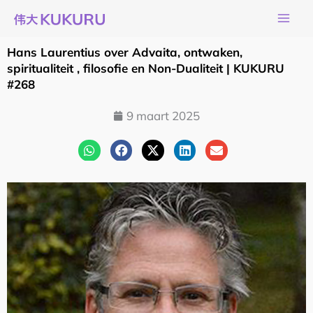
Ga
naar
de
Hans Laurentius over Advaita, ontwaken,
inhoud
spiritualiteit , filosofie en Non-Dualiteit | KUKURU
#268
9 maart 2025