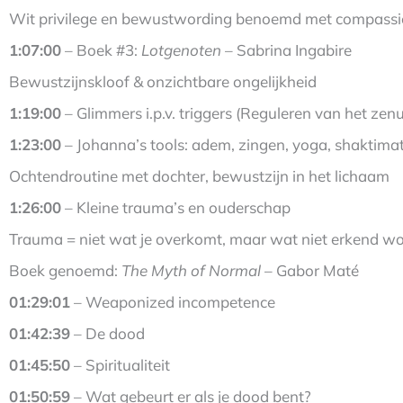
Wit privilege en bewustwording benoemd met compassi
1:07:00
– Boek #3:
Lotgenoten
– Sabrina Ingabire
Bewustzijnskloof & onzichtbare ongelijkheid
1:19:00
– Glimmers i.p.v. triggers (Reguleren van het ze
1:23:00
– Johanna’s tools: adem, zingen, yoga, shaktima
Ochtendroutine met dochter, bewustzijn in het lichaam
1:26:00
– Kleine trauma’s en ouderschap
Trauma = niet wat je overkomt, maar wat niet erkend wo
Boek genoemd:
The Myth of Normal
– Gabor Maté
01:29:01
– Weaponized incompetence
01:42:39
– De dood
01:45:50
– Spiritualiteit
01:50:59
– Wat gebeurt er als je dood bent?