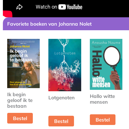
Favoriete boeken van Johanna Nolet
Ik begin
Hallo witte
Lotgenoten
geloof ik te
mensen
bestaan
Bestel
Bestel
Bestel