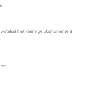
e
nuwstelsel met kleine geluksmomenten)
t
rdt