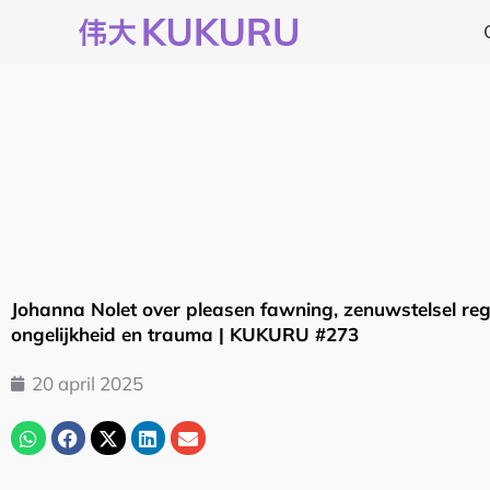
Ga
naar
de
inhoud
Johanna Nolet over pleasen fawning, zenuwstelsel regu
ongelijkheid en trauma | KUKURU #273
20 april 2025