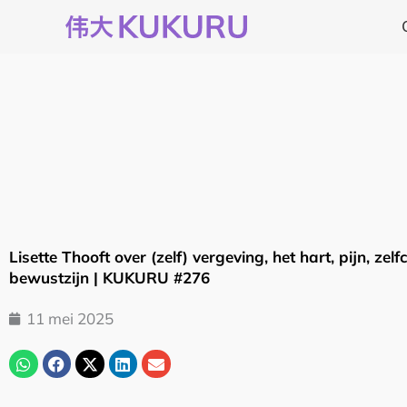
Ga
naar
de
inhoud
Lisette Thooft over (zelf) vergeving, het hart, pijn, ze
bewustzijn | KUKURU #276
11 mei 2025