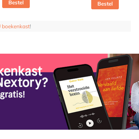
Bestel
Bestel
boekenkast
!