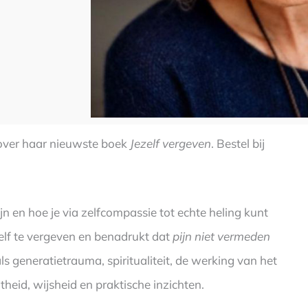
ver haar nieuwste boek
Jezelf vergeven
. Bestel bij
jn en hoe je via zelfcompassie tot echte heling kunt
zelf te vergeven en benadrukt dat
pijn niet vermeden
ls generatietrauma, spiritualiteit, de werking van het
heid, wijsheid en praktische inzichten.