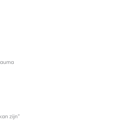
trauma
kan zijn”