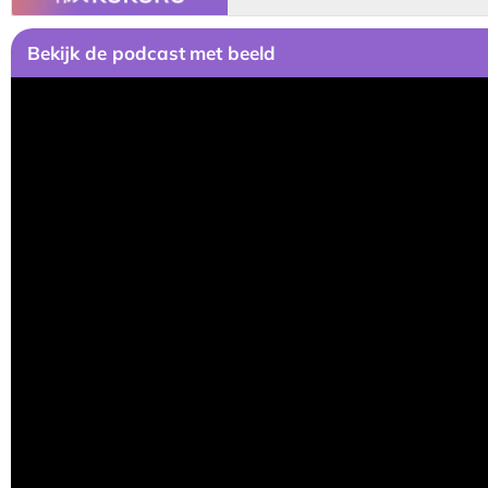
Bekijk
de podcast
met beeld