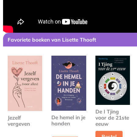
Favoriete boeken van Lisette Thooft
De I Tjing
De hemel in je
voor de 21ste
Jezelf
handen
eeuw
vergeven
Bestel