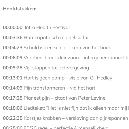
Hoofdstukken:
00:00:00
Intro Health Festival
00:03:36
Homeopathisch middel sulfur
00:04:23
Schuld is een schild – kern van het boek
00:06:09
Voorbeeld met kleinzoon – intergenerationeel 
00:09:28
Vijf stappen tot zelfvergeving
00:13:01
Hart is geen pomp – visie van Gil Hedley
00:14:09
Pijn transformeren – via het hart
00:17:28
Planeet pijn – citaat van Peter Levine
00:18:06
Liedtekst: “Het is niet fijn dat ik alleen maar mij 
00:22:35
Korstjes krabben – verslaving aan pijn/spannen
00:25:00
80/20 regel – perfectie & menselijkheid