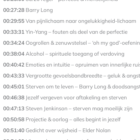
00:27:28
Barry Long
00:29:55
Van pijnlichaam naar ongelukkigheid-lichaam
00:33:31
Yin-Yang – fouten als deel van de perfectie
00:34:24
Oogrollen & zenuwstelsel – ‘oh my god’-oefeni
00:38:04
Alcohol – spirituele toegang of verdoving
00:40:42
Emoties en intuïtie – opruimen van innerlijke rui
00:43:33
Vergrootte gevoelsbandbreedte – geluk & angs
00:45:01
Sterven om te leven – Barry Long & doodsangs
00:46:38
Jezelf vergeven voor aftakeling en sterven
00:47:13
Steven Jenkinson – sterven mag moeilijk zijn
00:50:58
Projectie & oorlog – alles begint in jezelf
00:51:40
Gedicht over wijsheid – Elder Nolan