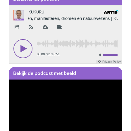
Bekijk
de podcast
met beeld