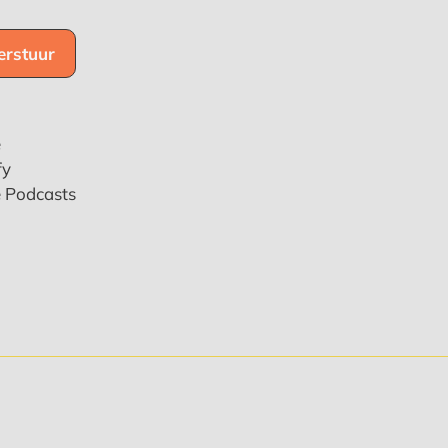
e
fy
e Podcasts