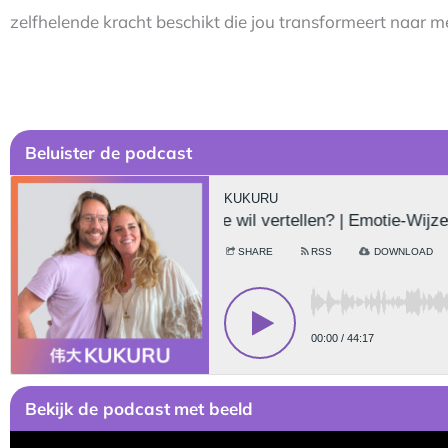
zelfhelende kracht beschikt die jou transformeert naar me
Be
luister de podcast
Bekijk
de podcast
met beeld