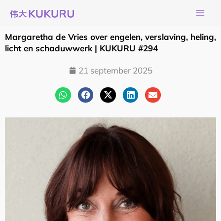
Ga
naar
de
Margaretha de Vries over engelen, verslaving, heling,
inhoud
licht en schaduwwerk | KUKURU #294
21 september 2025