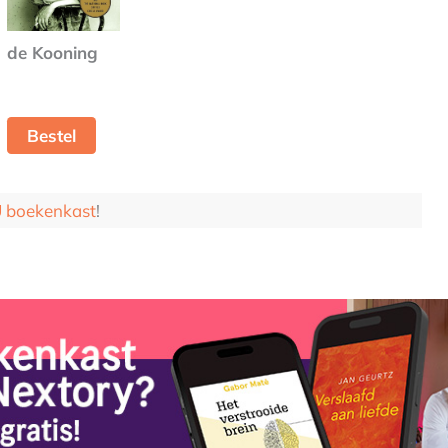
de Kooning
Bestel
boekenkast
!