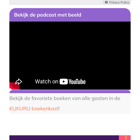
Bekijk
de podcast
met beeld
Bekijk de favoriete boeken van alle gasten in de
KUKURU boekenkast
!