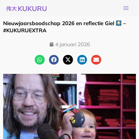
Ga
naar
de
Nieuwjaarsboodschap 2026 en reflectie Giel
–
inhoud
#KUKURUEXTRA
4 januari 2026