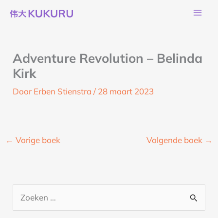
Ga
naar
de
inhoud
Adventure Revolution – Belinda
Kirk
Door
Erben Stienstra
/
28 maart 2023
←
Vorige boek
Volgende boek
→
Z
o