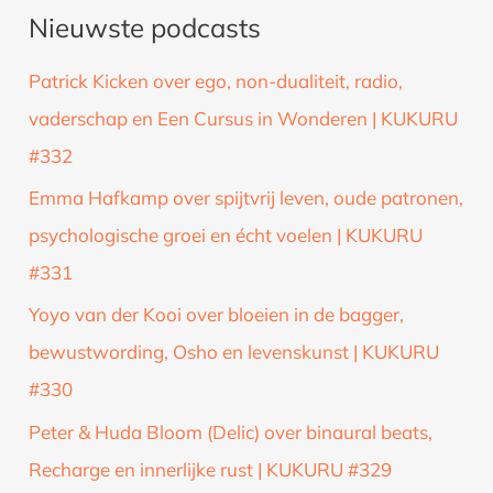
Nieuwste podcasts
e
k
Patrick Kicken over ego, non-dualiteit, radio,
n
vaderschap en Een Cursus in Wonderen | KUKURU
a
#332
a
Emma Hafkamp over spijtvrij leven, oude patronen,
r
psychologische groei en écht voelen | KUKURU
:
#331
Yoyo van der Kooi over bloeien in de bagger,
bewustwording, Osho en levenskunst | KUKURU
#330
Peter & Huda Bloom (Delic) over binaural beats,
Recharge en innerlijke rust | KUKURU #329