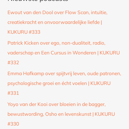
k
Ewout van den Dool over Flow Scan, intuïtie,
n
creatiekracht en onvoorwaardelijke liefde |
a
KUKURU #333
a
Patrick Kicken over ego, non-dualiteit, radio,
r
vaderschap en Een Cursus in Wonderen | KUKURU
:
#332
Emma Hafkamp over spijtvrij leven, oude patronen,
psychologische groei en écht voelen | KUKURU
#331
Yoyo van der Kooi over bloeien in de bagger,
bewustwording, Osho en levenskunst | KUKURU
#330