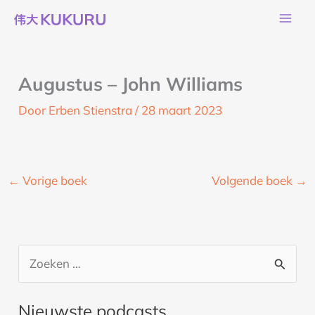
Ga
naar
de
inhoud
Augustus – John Williams
Door
Erben Stienstra
/
28 maart 2023
←
Vorige boek
Volgende boek
→
Z
o
Nieuwste podcasts
e