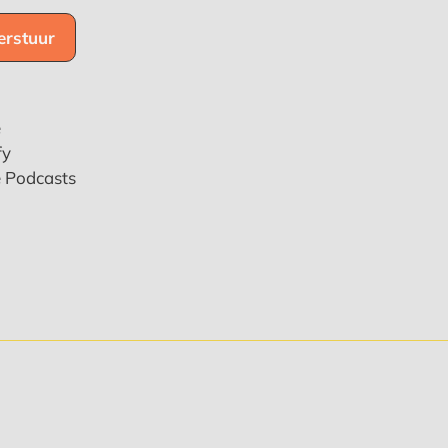
e
fy
e Podcasts