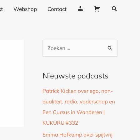
Zoeken
A
W
t
Webshop
Contact
c
i
c
n
o
k
u
e
Z
n
l
o
t
w
g
a
e
Nieuwste podcasts
e
g
k
g
e
Patrick Kicken over ego, non-
n
e
n
dualiteit, radio, vaderschap en
a
v
Een Cursus in Wonderen |
a
e
n
KUKURU #332
r
s
:
Emma Hafkamp over spijtvrij