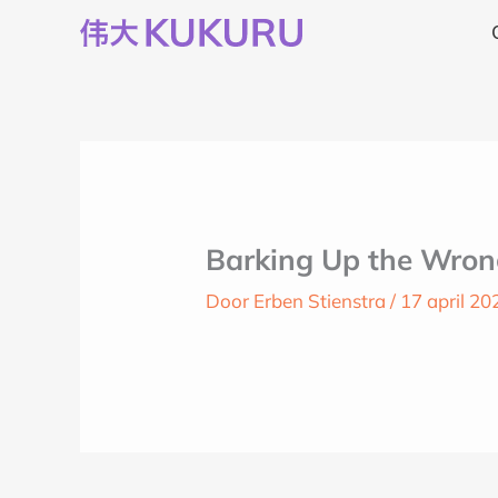
Ga
naar
de
inhoud
Barking Up the Wrong
Door
Erben Stienstra
/
17 april 20