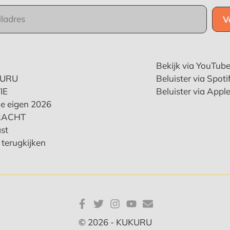
Bekijk via YouTub
KURU
Beluister via Spoti
IE
Beluister via Appl
e eigen 2026
RACHT
st
terugkijken
© 2026 - KUKURU