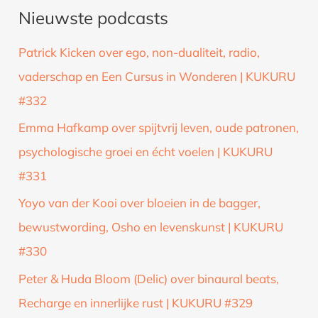
Nieuwste podcasts
e
k
Patrick Kicken over ego, non-dualiteit, radio,
n
vaderschap en Een Cursus in Wonderen | KUKURU
a
#332
a
Emma Hafkamp over spijtvrij leven, oude patronen,
r
psychologische groei en écht voelen | KUKURU
:
#331
Yoyo van der Kooi over bloeien in de bagger,
bewustwording, Osho en levenskunst | KUKURU
#330
Peter & Huda Bloom (Delic) over binaural beats,
Recharge en innerlijke rust | KUKURU #329