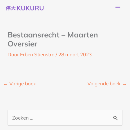
Ga
naar
de
inhoud
Bestaansrecht – Maarten
Oversier
Door
Erben Stienstra
/
28 maart 2023
←
Vorige boek
Volgende boek
→
Z
o