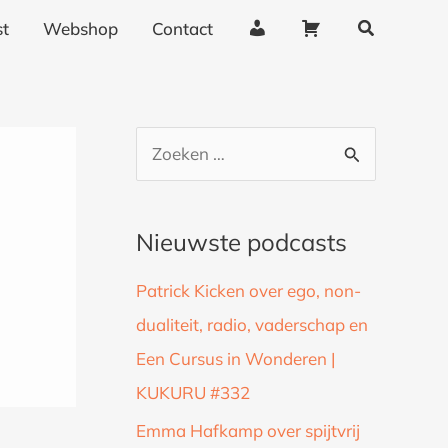
Zoeken
A
W
t
Webshop
Contact
c
i
c
n
o
k
u
e
Z
n
l
o
t
w
g
a
e
Nieuwste podcasts
e
g
k
g
e
Patrick Kicken over ego, non-
n
e
n
dualiteit, radio, vaderschap en
a
v
Een Cursus in Wonderen |
a
e
n
KUKURU #332
r
s
:
Emma Hafkamp over spijtvrij