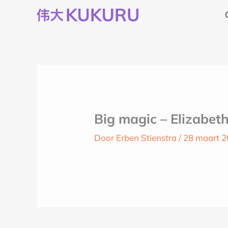
Ga
naar
de
inhoud
Big magic – Elizabeth
Door
Erben Stienstra
/
28 maart 