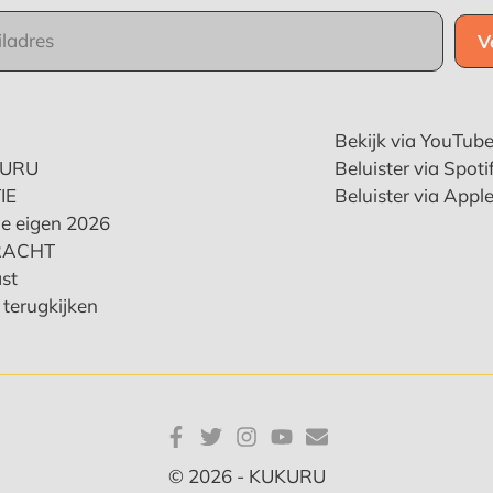
Bekijk via YouTub
KURU
Beluister via Spoti
IE
Beluister via Appl
e eigen 2026
RACHT
st
terugkijken
© 2026 - KUKURU