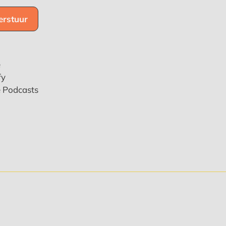
e
fy
e Podcasts