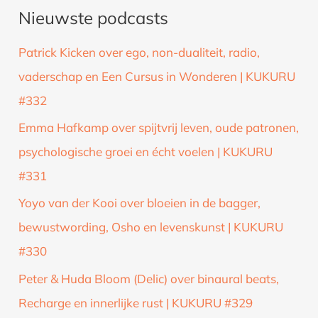
Nieuwste podcasts
e
k
Patrick Kicken over ego, non-dualiteit, radio,
n
vaderschap en Een Cursus in Wonderen | KUKURU
a
#332
a
Emma Hafkamp over spijtvrij leven, oude patronen,
r
psychologische groei en écht voelen | KUKURU
:
#331
Yoyo van der Kooi over bloeien in de bagger,
bewustwording, Osho en levenskunst | KUKURU
#330
Peter & Huda Bloom (Delic) over binaural beats,
Recharge en innerlijke rust | KUKURU #329