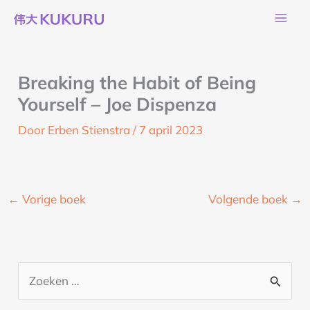
Ga
naar
de
inhoud
Breaking the Habit of Being
Yourself – Joe Dispenza
Door
Erben Stienstra
/
7 april 2023
←
Vorige boek
Volgende boek
→
Z
o