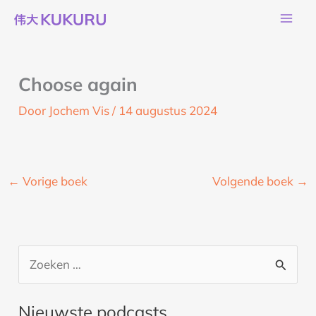
Ga
naar
de
inhoud
Choose again
Door
Jochem Vis
/
14 augustus 2024
←
Vorige boek
Volgende boek
→
Z
o
Nieuwste podcasts
e