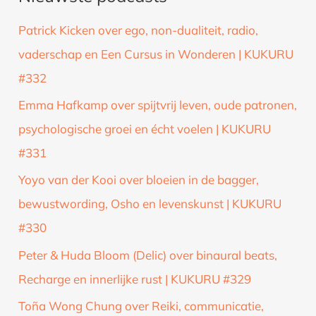
k
Patrick Kicken over ego, non-dualiteit, radio,
n
vaderschap en Een Cursus in Wonderen | KUKURU
a
#332
a
Emma Hafkamp over spijtvrij leven, oude patronen,
r
psychologische groei en écht voelen | KUKURU
:
#331
Yoyo van der Kooi over bloeien in de bagger,
bewustwording, Osho en levenskunst | KUKURU
#330
Peter & Huda Bloom (Delic) over binaural beats,
Recharge en innerlijke rust | KUKURU #329
Toña Wong Chung over Reiki, communicatie,