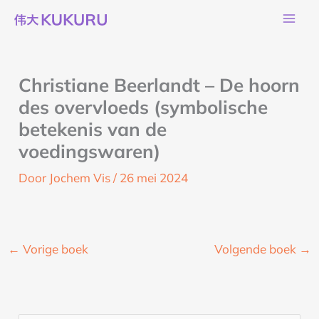
Ga
naar
de
inhoud
Christiane Beerlandt – De hoorn
des overvloeds (symbolische
betekenis van de
voedingswaren)
Door
Jochem Vis
/
26 mei 2024
←
Vorige boek
Volgende boek
→