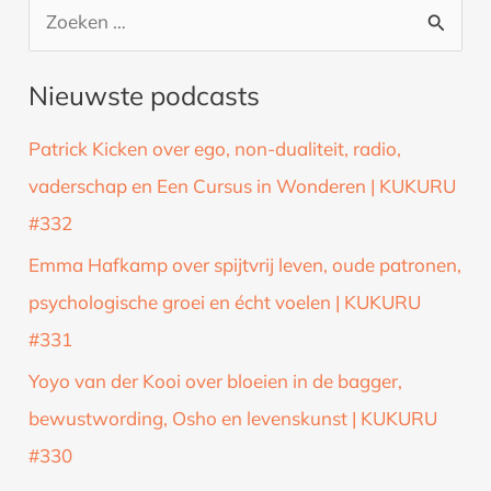
Z
o
Nieuwste podcasts
e
k
Patrick Kicken over ego, non-dualiteit, radio,
n
vaderschap en Een Cursus in Wonderen | KUKURU
a
#332
a
Emma Hafkamp over spijtvrij leven, oude patronen,
r
psychologische groei en écht voelen | KUKURU
:
#331
Yoyo van der Kooi over bloeien in de bagger,
bewustwording, Osho en levenskunst | KUKURU
#330