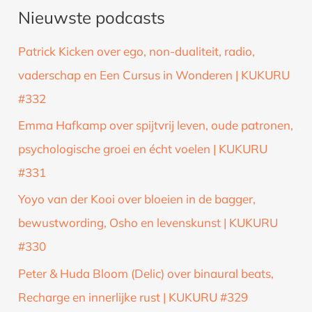
Nieuwste podcasts
e
k
Patrick Kicken over ego, non-dualiteit, radio,
n
vaderschap en Een Cursus in Wonderen | KUKURU
a
#332
a
Emma Hafkamp over spijtvrij leven, oude patronen,
r
psychologische groei en écht voelen | KUKURU
:
#331
Yoyo van der Kooi over bloeien in de bagger,
bewustwording, Osho en levenskunst | KUKURU
#330
Peter & Huda Bloom (Delic) over binaural beats,
Recharge en innerlijke rust | KUKURU #329