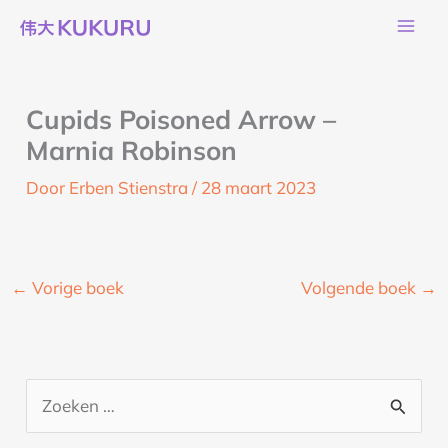
Ga
naar
de
inhoud
Cupids Poisoned Arrow –
Marnia Robinson
Door
Erben Stienstra
/
28 maart 2023
←
Vorige boek
Volgende boek
→
Z
o