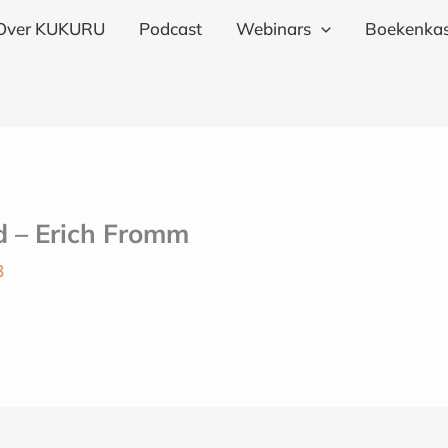
Over KUKURU
Podcast
Webinars
Boekenkas
id – Erich Fromm
3