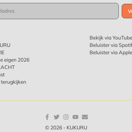
Bekijk via YouTub
KURU
Beluister via Spoti
IE
Beluister via Appl
e eigen 2026
RACHT
st
terugkijken
© 2026 - KUKURU