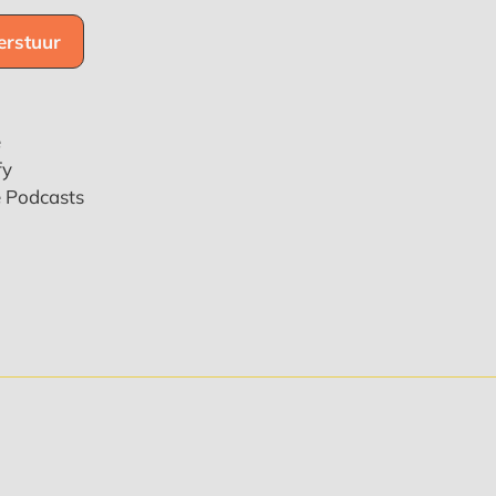
e
fy
e Podcasts