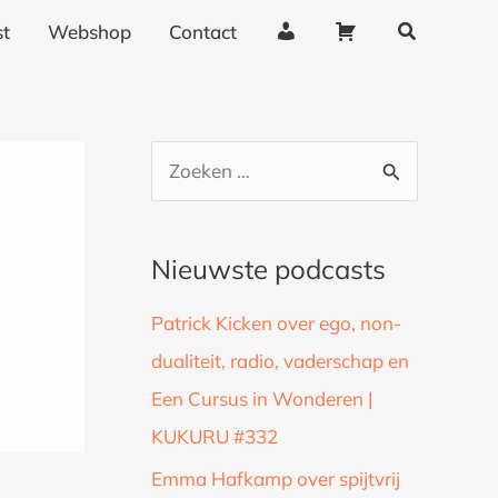
Zoeken
A
W
t
Webshop
Contact
c
i
c
n
o
k
u
e
Z
n
l
o
t
w
g
a
e
Nieuwste podcasts
e
g
k
g
e
Patrick Kicken over ego, non-
n
e
n
dualiteit, radio, vaderschap en
a
v
Een Cursus in Wonderen |
a
e
n
KUKURU #332
r
s
:
Emma Hafkamp over spijtvrij