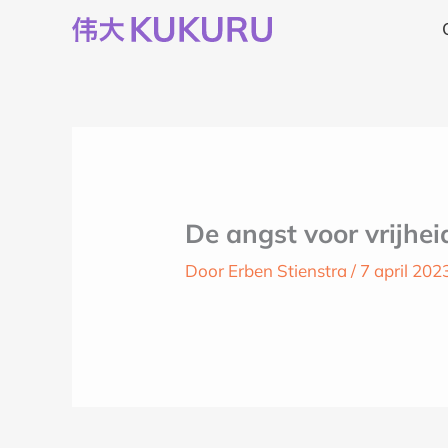
Ga
naar
de
inhoud
De angst voor vrijhe
Door
Erben Stienstra
/
7 april 202