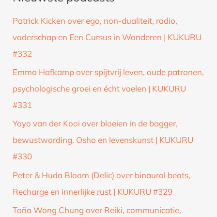
k
Patrick Kicken over ego, non-dualiteit, radio,
n
vaderschap en Een Cursus in Wonderen | KUKURU
a
#332
a
Emma Hafkamp over spijtvrij leven, oude patronen,
r
psychologische groei en écht voelen | KUKURU
:
#331
Yoyo van der Kooi over bloeien in de bagger,
bewustwording, Osho en levenskunst | KUKURU
#330
Peter & Huda Bloom (Delic) over binaural beats,
Recharge en innerlijke rust | KUKURU #329
Toña Wong Chung over Reiki, communicatie,