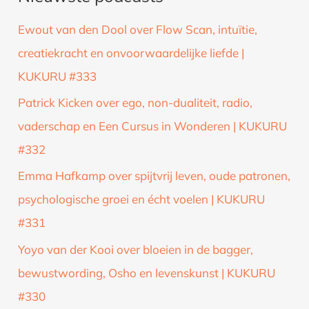
k
Ewout van den Dool over Flow Scan, intuïtie,
n
creatiekracht en onvoorwaardelijke liefde |
a
KUKURU #333
a
Patrick Kicken over ego, non-dualiteit, radio,
r
vaderschap en Een Cursus in Wonderen | KUKURU
:
#332
Emma Hafkamp over spijtvrij leven, oude patronen,
psychologische groei en écht voelen | KUKURU
#331
Yoyo van der Kooi over bloeien in de bagger,
bewustwording, Osho en levenskunst | KUKURU
#330