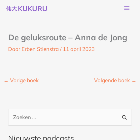
Ga
naar
de
inhoud
De geluksroute – Anna de Jong
Door
Erben Stienstra
/
11 april 2023
←
Vorige boek
Volgende boek
→
Z
o
Nieuwste podcasts
e