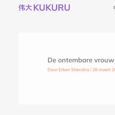
Ga
naar
de
inhoud
De ontembare vrouw –
Door
Erben Stienstra
/
28 maart 