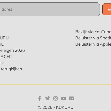
Bekijk via YouTub
KURU
Beluister via Spoti
IE
Beluister via Appl
e eigen 2026
RACHT
st
terugkijken
© 2026 - KUKURU