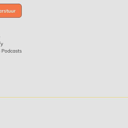
e
fy
e Podcasts