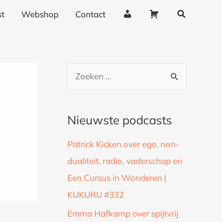
Zoeken
A
W
t
Webshop
Contact
c
i
c
n
o
k
u
e
Z
n
l
o
t
w
g
a
e
Nieuwste podcasts
e
g
k
g
e
Patrick Kicken over ego, non-
n
e
n
dualiteit, radio, vaderschap en
a
v
Een Cursus in Wonderen |
a
e
n
KUKURU #332
r
s
:
Emma Hafkamp over spijtvrij