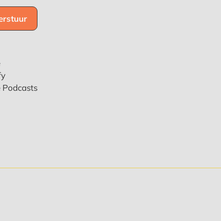
e
fy
e Podcasts