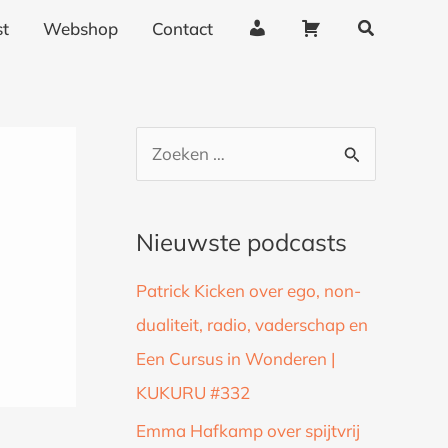
Zoeken
A
W
t
Webshop
Contact
c
i
c
n
o
k
u
e
Z
n
l
o
t
w
g
a
e
Nieuwste podcasts
e
g
k
g
e
Patrick Kicken over ego, non-
n
e
n
dualiteit, radio, vaderschap en
a
v
Een Cursus in Wonderen |
a
e
n
KUKURU #332
r
s
:
Emma Hafkamp over spijtvrij