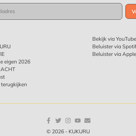
Bekijk via YouTub
KURU
Beluister via Spoti
IE
Beluister via Appl
e eigen 2026
RACHT
st
terugkijken
© 2026 - KUKURU