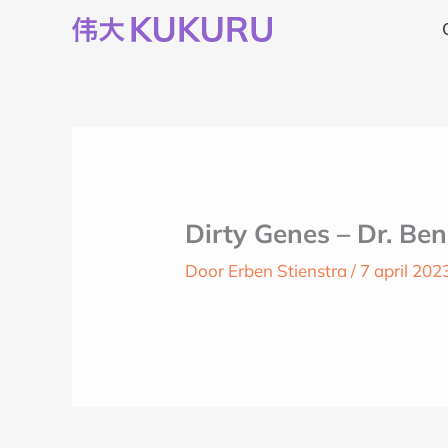
Ga
naar
de
inhoud
Dirty Genes – Dr. Be
Door
Erben Stienstra
/
7 april 202