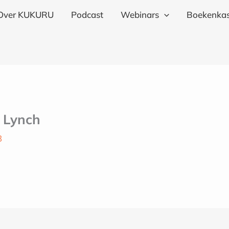
Over KUKURU
Podcast
Webinars
Boekenkas
n Lynch
3