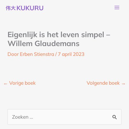
Ga
naar
de
inhoud
Eigenlijk is het leven simpel –
Willem Glaudemans
Door
Erben Stienstra
/
7 april 2023
←
Vorige boek
Volgende boek
→
Z
o