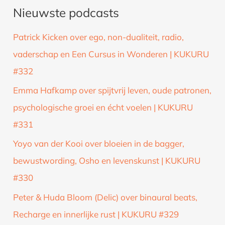
Nieuwste podcasts
e
k
Patrick Kicken over ego, non-dualiteit, radio,
n
vaderschap en Een Cursus in Wonderen | KUKURU
a
#332
a
Emma Hafkamp over spijtvrij leven, oude patronen,
r
psychologische groei en écht voelen | KUKURU
:
#331
Yoyo van der Kooi over bloeien in de bagger,
bewustwording, Osho en levenskunst | KUKURU
#330
Peter & Huda Bloom (Delic) over binaural beats,
Recharge en innerlijke rust | KUKURU #329