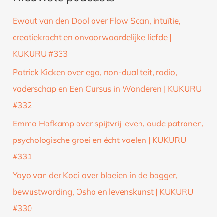
k
Ewout van den Dool over Flow Scan, intuïtie,
n
creatiekracht en onvoorwaardelijke liefde |
a
KUKURU #333
a
Patrick Kicken over ego, non-dualiteit, radio,
r
vaderschap en Een Cursus in Wonderen | KUKURU
:
#332
Emma Hafkamp over spijtvrij leven, oude patronen,
psychologische groei en écht voelen | KUKURU
#331
Yoyo van der Kooi over bloeien in de bagger,
bewustwording, Osho en levenskunst | KUKURU
#330