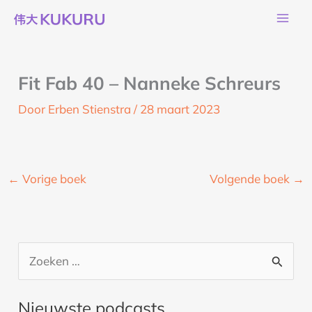
Ga
naar
de
inhoud
Fit Fab 40 – Nanneke Schreurs
Door
Erben Stienstra
/
28 maart 2023
←
Vorige boek
Volgende boek
→
Z
o
Nieuwste podcasts
e