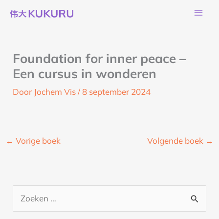
Ga
naar
de
inhoud
Foundation for inner peace –
Een cursus in wonderen
Door
Jochem Vis
/
8 september 2024
←
Vorige boek
Volgende boek
→
Z
o