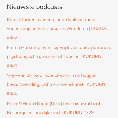
Nieuwste podcasts
e
k
Patrick Kicken over ego, non-dualiteit, radio,
n
vaderschap en Een Cursus in Wonderen | KUKURU
a
#332
a
Emma Hafkamp over spijtvrij leven, oude patronen,
r
psychologische groei en écht voelen | KUKURU
:
#331
Yoyo van der Kooi over bloeien in de bagger,
bewustwording, Osho en levenskunst | KUKURU
#330
Peter & Huda Bloom (Delic) over binaural beats,
Recharge en innerlijke rust | KUKURU #329