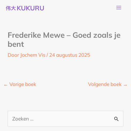
Ga
naar
de
inhoud
Frederike Mewe – Goed zoals je
bent
Door
Jochem Vis
/
24 augustus 2025
←
Vorige boek
Volgende boek
→
Z
o