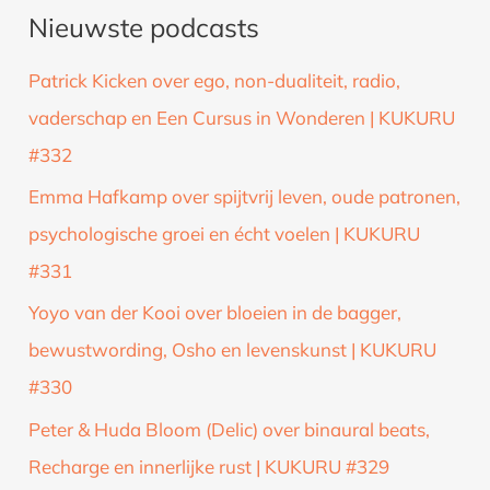
Nieuwste podcasts
e
k
Patrick Kicken over ego, non-dualiteit, radio,
n
vaderschap en Een Cursus in Wonderen | KUKURU
a
#332
a
Emma Hafkamp over spijtvrij leven, oude patronen,
r
psychologische groei en écht voelen | KUKURU
:
#331
Yoyo van der Kooi over bloeien in de bagger,
bewustwording, Osho en levenskunst | KUKURU
#330
Peter & Huda Bloom (Delic) over binaural beats,
Recharge en innerlijke rust | KUKURU #329