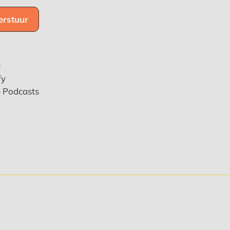
e
fy
e Podcasts