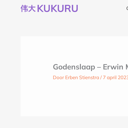
Ga
naar
de
inhoud
Godenslaap – Erwin 
Door
Erben Stienstra
/
7 april 202