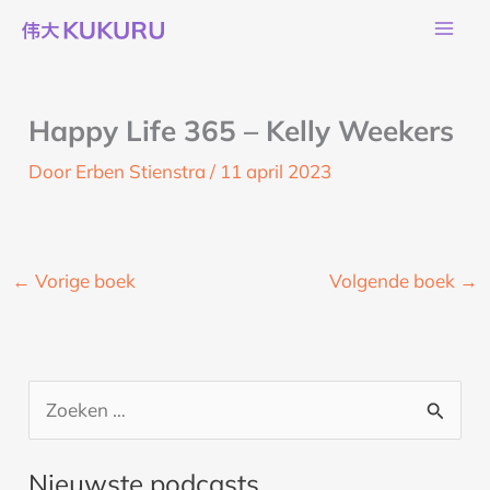
Ga
naar
de
inhoud
Happy Life 365 – Kelly Weekers
Door
Erben Stienstra
/
11 april 2023
←
Vorige boek
Volgende boek
→
Z
o
Nieuwste podcasts
e