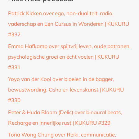
k
Patrick Kicken over ego, non-dualiteit, radio,
n
vaderschap en Een Cursus in Wonderen | KUKURU
a
#332
a
Emma Hafkamp over spijtvrij leven, oude patronen,
r
psychologische groei en écht voelen | KUKURU
:
#331
Yoyo van der Kooi over bloeien in de bagger,
bewustwording, Osho en levenskunst | KUKURU
#330
Peter & Huda Bloom (Delic) over binaural beats,
Recharge en innerlijke rust | KUKURU #329
Toña Wong Chung over Reiki, communicatie,