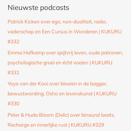
Nieuwste podcasts
e
k
Patrick Kicken over ego, non-dualiteit, radio,
n
vaderschap en Een Cursus in Wonderen | KUKURU
a
#332
a
Emma Hafkamp over spijtvrij leven, oude patronen,
r
psychologische groei en écht voelen | KUKURU
:
#331
Yoyo van der Kooi over bloeien in de bagger,
bewustwording, Osho en levenskunst | KUKURU
#330
Peter & Huda Bloom (Delic) over binaural beats,
Recharge en innerlijke rust | KUKURU #329