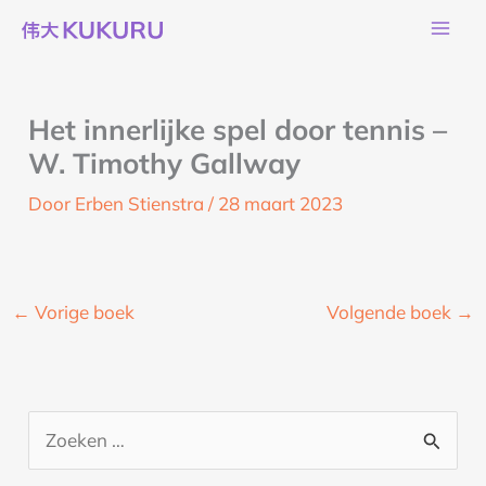
Ga
naar
de
inhoud
Het innerlijke spel door tennis –
W. Timothy Gallway
Door
Erben Stienstra
/
28 maart 2023
←
Vorige boek
Volgende boek
→
Z
o