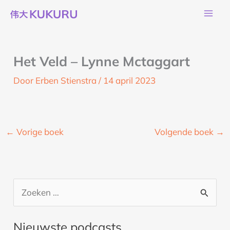
Ga
naar
de
inhoud
Het Veld – Lynne Mctaggart
Door
Erben Stienstra
/
14 april 2023
←
Vorige boek
Volgende boek
→
Z
o
Nieuwste podcasts
e