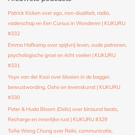
k
Patrick Kicken over ego, non-dualiteit, radio,
n
vaderschap en Een Cursus in Wonderen | KUKURU
a
#332
a
Emma Hafkamp over spijtvrij leven, oude patronen,
r
psychologische groei en écht voelen | KUKURU
:
#331
Yoyo van der Kooi over bloeien in de bagger,
bewustwording, Osho en levenskunst | KUKURU
#330
Peter & Huda Bloom (Delic) over binaural beats,
Recharge en innerlijke rust | KUKURU #329
Toña Wong Chung over Reiki, communicatie,