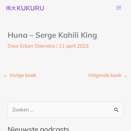
Ga
naar
de
inhoud
Huna – Serge Kahili King
Door
Erben Stienstra
/
11 april 2023
←
Vorige boek
Volgende boek
→
Z
o
Nieuwste podcasts
e