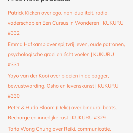
k
Patrick Kicken over ego, non-dualiteit, radio,
n
vaderschap en Een Cursus in Wonderen | KUKURU
a
#332
a
Emma Hafkamp over spijtvrij leven, oude patronen,
r
psychologische groei en écht voelen | KUKURU
:
#331
Yoyo van der Kooi over bloeien in de bagger,
bewustwording, Osho en levenskunst | KUKURU
#330
Peter & Huda Bloom (Delic) over binaural beats,
Recharge en innerlijke rust | KUKURU #329
Toña Wong Chung over Reiki, communicatie,