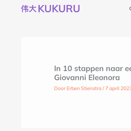
Ga
naar
de
inhoud
In 10 stappen naar e
Giovanni Eleonora
Door
Erben Stienstra
/
7 april 202