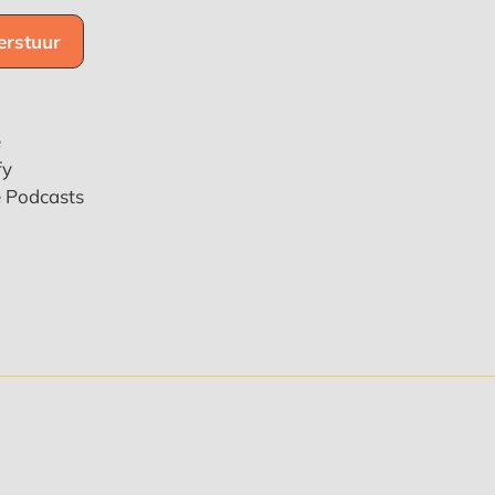
e
fy
e Podcasts