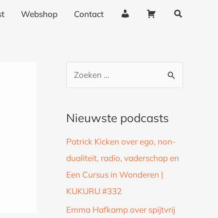
Zoeken
A
W
t
Webshop
Contact
c
i
c
n
o
k
u
e
Z
n
l
o
t
w
g
a
e
Nieuwste podcasts
e
g
k
g
e
Patrick Kicken over ego, non-
n
e
n
dualiteit, radio, vaderschap en
a
v
Een Cursus in Wonderen |
a
e
n
KUKURU #332
r
s
:
Emma Hafkamp over spijtvrij