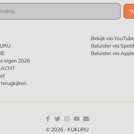
Bekijk via YouTub
KURU
Beluister via Spoti
IE
Beluister via Appl
e eigen 2026
RACHT
st
terugkijken
© 2026 - KUKURU