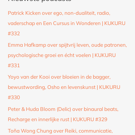
k
Patrick Kicken over ego, non-dualiteit, radio,
n
vaderschap en Een Cursus in Wonderen | KUKURU
a
#332
a
Emma Hafkamp over spijtvrij leven, oude patronen,
r
psychologische groei en écht voelen | KUKURU
:
#331
Yoyo van der Kooi over bloeien in de bagger,
bewustwording, Osho en levenskunst | KUKURU
#330
Peter & Huda Bloom (Delic) over binaural beats,
Recharge en innerlijke rust | KUKURU #329
Toña Wong Chung over Reiki, communicatie,