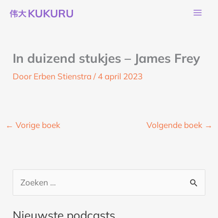
Ga
naar
de
inhoud
In duizend stukjes – James Frey
Door
Erben Stienstra
/
4 april 2023
←
Vorige boek
Volgende boek
→
Z
o
Nieuwste podcasts
e