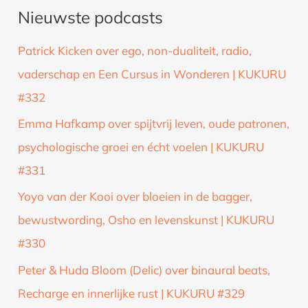
Nieuwste podcasts
e
k
Patrick Kicken over ego, non-dualiteit, radio,
n
vaderschap en Een Cursus in Wonderen | KUKURU
a
#332
a
Emma Hafkamp over spijtvrij leven, oude patronen,
r
psychologische groei en écht voelen | KUKURU
:
#331
Yoyo van der Kooi over bloeien in de bagger,
bewustwording, Osho en levenskunst | KUKURU
#330
Peter & Huda Bloom (Delic) over binaural beats,
Recharge en innerlijke rust | KUKURU #329