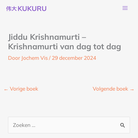
Ga
naar
de
inhoud
Jiddu Krishnamurti –
Krishnamurti van dag tot dag
Door
Jochem Vis
/
29 december 2024
←
Vorige boek
Volgende boek
→
Z
o