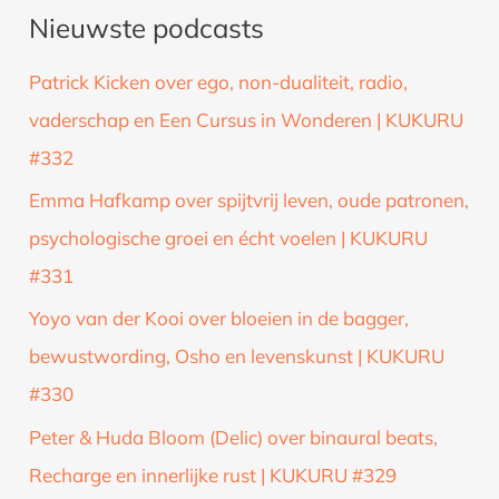
Nieuwste podcasts
e
k
Patrick Kicken over ego, non-dualiteit, radio,
n
vaderschap en Een Cursus in Wonderen | KUKURU
a
#332
a
Emma Hafkamp over spijtvrij leven, oude patronen,
r
psychologische groei en écht voelen | KUKURU
:
#331
Yoyo van der Kooi over bloeien in de bagger,
bewustwording, Osho en levenskunst | KUKURU
#330
Peter & Huda Bloom (Delic) over binaural beats,
Recharge en innerlijke rust | KUKURU #329