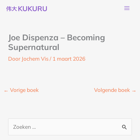
Ga
naar
de
inhoud
Joe Dispenza – Becoming
Supernatural
Door
Jochem Vis
/
1 maart 2026
←
Vorige boek
Volgende boek
→
Z
o