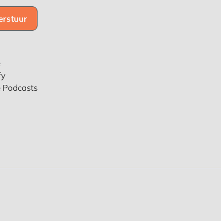
e
fy
e Podcasts