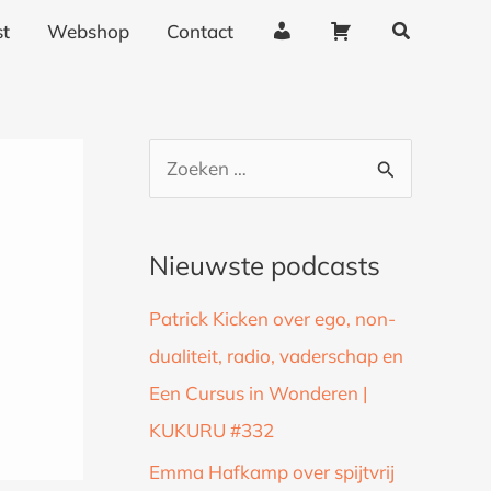
Zoeken
A
W
t
Webshop
Contact
c
i
c
n
o
k
u
e
Z
n
l
o
t
w
g
a
e
Nieuwste podcasts
e
g
k
g
e
Patrick Kicken over ego, non-
n
e
n
dualiteit, radio, vaderschap en
a
v
Een Cursus in Wonderen |
a
e
n
KUKURU #332
r
s
:
Emma Hafkamp over spijtvrij