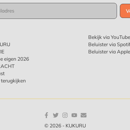
Bekijk via YouTub
KURU
Beluister via Spoti
IE
Beluister via Appl
e eigen 2026
RACHT
st
terugkijken
© 2026 - KUKURU