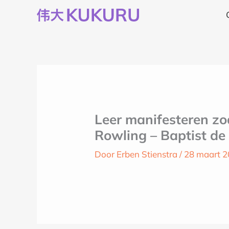
Ga
naar
de
inhoud
Leer manifesteren zo
Rowling – Baptist de
Door
Erben Stienstra
/
28 maart 