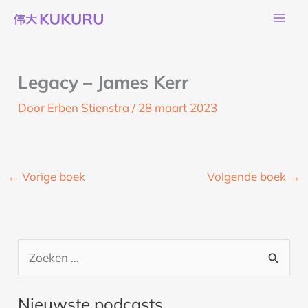
Ga
naar
de
inhoud
Legacy – James Kerr
Door
Erben Stienstra
/
28 maart 2023
←
Vorige boek
Volgende boek
→
Z
o
Nieuwste podcasts
e