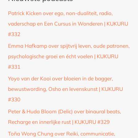
k
Patrick Kicken over ego, non-dualiteit, radio,
n
vaderschap en Een Cursus in Wonderen | KUKURU
a
#332
a
Emma Hafkamp over spijtvrij leven, oude patronen,
r
psychologische groei en écht voelen | KUKURU
:
#331
Yoyo van der Kooi over bloeien in de bagger,
bewustwording, Osho en levenskunst | KUKURU
#330
Peter & Huda Bloom (Delic) over binaural beats,
Recharge en innerlijke rust | KUKURU #329
Toña Wong Chung over Reiki, communicatie,