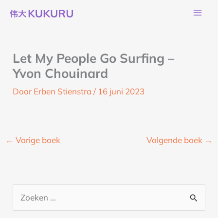
Ga
naar
de
inhoud
Let My People Go Surfing –
Yvon Chouinard
Door
Erben Stienstra
/
16 juni 2023
←
Vorige boek
Volgende boek
→
Z
o