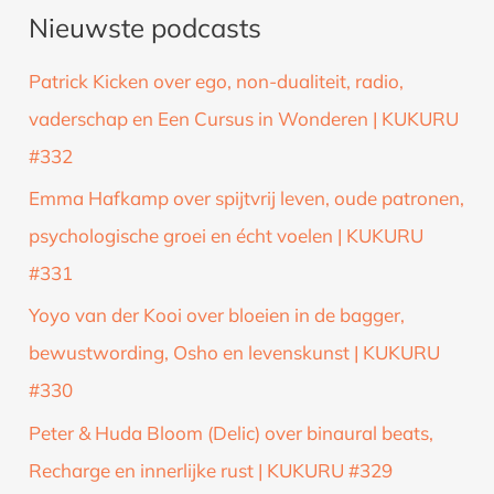
Nieuwste podcasts
e
k
Patrick Kicken over ego, non-dualiteit, radio,
n
vaderschap en Een Cursus in Wonderen | KUKURU
a
#332
a
Emma Hafkamp over spijtvrij leven, oude patronen,
r
psychologische groei en écht voelen | KUKURU
:
#331
Yoyo van der Kooi over bloeien in de bagger,
bewustwording, Osho en levenskunst | KUKURU
#330
Peter & Huda Bloom (Delic) over binaural beats,
Recharge en innerlijke rust | KUKURU #329