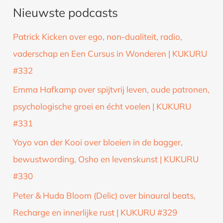
Nieuwste podcasts
e
k
Patrick Kicken over ego, non-dualiteit, radio,
n
vaderschap en Een Cursus in Wonderen | KUKURU
a
#332
a
Emma Hafkamp over spijtvrij leven, oude patronen,
r
psychologische groei en écht voelen | KUKURU
:
#331
Yoyo van der Kooi over bloeien in de bagger,
bewustwording, Osho en levenskunst | KUKURU
#330
Peter & Huda Bloom (Delic) over binaural beats,
Recharge en innerlijke rust | KUKURU #329