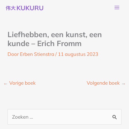
Ga
naar
de
inhoud
Liefhebben, een kunst, een
kunde – Erich Fromm
Door
Erben Stienstra
/
11 augustus 2023
←
Vorige boek
Volgende boek
→
Z
o