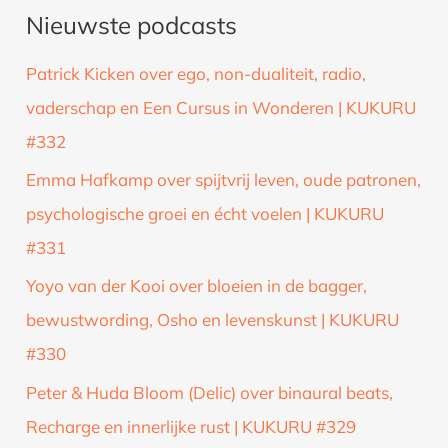
Nieuwste podcasts
e
k
Patrick Kicken over ego, non-dualiteit, radio,
n
vaderschap en Een Cursus in Wonderen | KUKURU
a
#332
a
Emma Hafkamp over spijtvrij leven, oude patronen,
r
psychologische groei en écht voelen | KUKURU
:
#331
Yoyo van der Kooi over bloeien in de bagger,
bewustwording, Osho en levenskunst | KUKURU
#330
Peter & Huda Bloom (Delic) over binaural beats,
Recharge en innerlijke rust | KUKURU #329