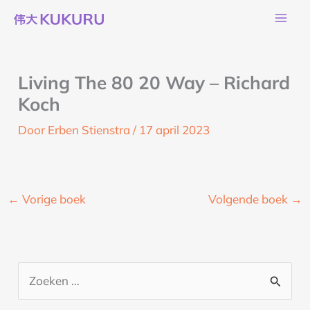
Ga
naar
de
inhoud
Living The 80 20 Way – Richard
Koch
Door
Erben Stienstra
/
17 april 2023
←
Vorige boek
Volgende boek
→
Z
o