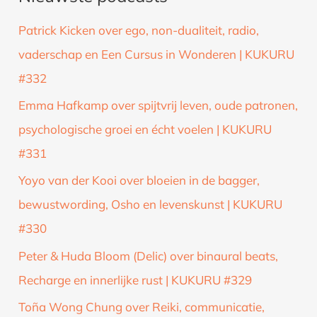
k
Patrick Kicken over ego, non-dualiteit, radio,
n
vaderschap en Een Cursus in Wonderen | KUKURU
a
#332
a
Emma Hafkamp over spijtvrij leven, oude patronen,
r
psychologische groei en écht voelen | KUKURU
:
#331
Yoyo van der Kooi over bloeien in de bagger,
bewustwording, Osho en levenskunst | KUKURU
#330
Peter & Huda Bloom (Delic) over binaural beats,
Recharge en innerlijke rust | KUKURU #329
Toña Wong Chung over Reiki, communicatie,