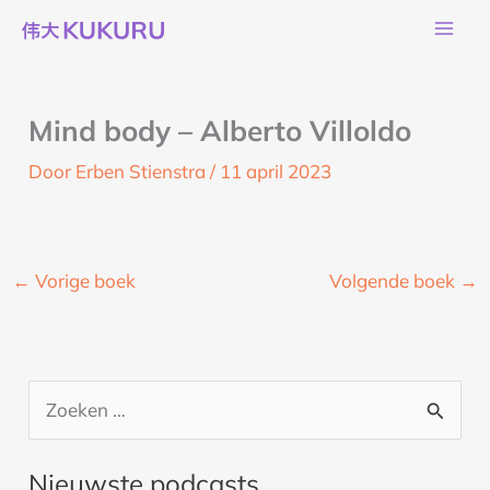
Ga
naar
de
inhoud
Mind body – Alberto Villoldo
Door
Erben Stienstra
/
11 april 2023
←
Vorige boek
Volgende boek
→
Z
o
Nieuwste podcasts
e