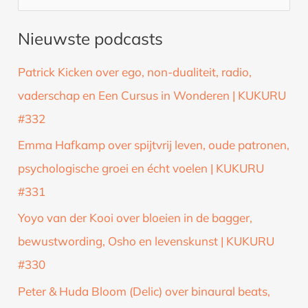
o
Nieuwste podcasts
e
k
Patrick Kicken over ego, non-dualiteit, radio,
n
vaderschap en Een Cursus in Wonderen | KUKURU
a
#332
a
Emma Hafkamp over spijtvrij leven, oude patronen,
r
psychologische groei en écht voelen | KUKURU
:
#331
Yoyo van der Kooi over bloeien in de bagger,
bewustwording, Osho en levenskunst | KUKURU
#330
Peter & Huda Bloom (Delic) over binaural beats,