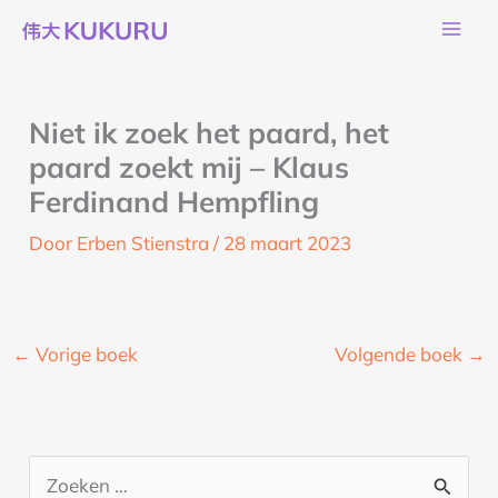
Ga
naar
de
inhoud
Niet ik zoek het paard, het
paard zoekt mij – Klaus
Ferdinand Hempfling
Door
Erben Stienstra
/
28 maart 2023
←
Vorige boek
Volgende boek
→
Z