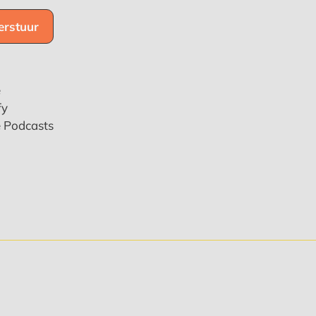
e
fy
e Podcasts