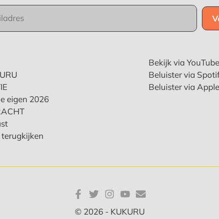
Bekijk via YouTub
KURU
Beluister via Spoti
IE
Beluister via Appl
e eigen 2026
RACHT
st
terugkijken
© 2026 - KUKURU