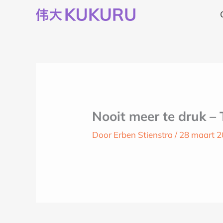
Ga
naar
de
inhoud
Nooit meer te druk –
Door
Erben Stienstra
/
28 maart 