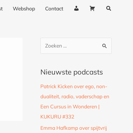
Zoeken
A
W
t
Webshop
Contact
c
i
c
n
o
k
u
e
Z
n
l
o
t
w
g
a
e
Nieuwste podcasts
e
g
k
g
e
Patrick Kicken over ego, non-
n
e
n
dualiteit, radio, vaderschap en
a
v
Een Cursus in Wonderen |
a
e
n
KUKURU #332
r
s
:
Emma Hafkamp over spijtvrij