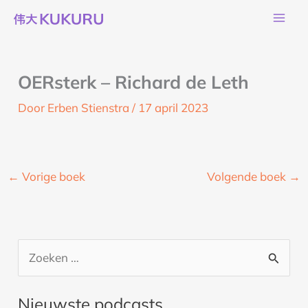
Ga
naar
de
inhoud
OERsterk – Richard de Leth
Door
Erben Stienstra
/
17 april 2023
←
Vorige boek
Volgende boek
→
Z
o
Nieuwste podcasts
e