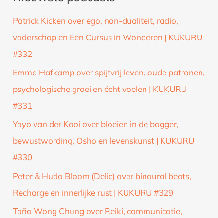
k
Patrick Kicken over ego, non-dualiteit, radio,
n
vaderschap en Een Cursus in Wonderen | KUKURU
a
#332
a
Emma Hafkamp over spijtvrij leven, oude patronen,
r
psychologische groei en écht voelen | KUKURU
:
#331
Yoyo van der Kooi over bloeien in de bagger,
bewustwording, Osho en levenskunst | KUKURU
#330
Peter & Huda Bloom (Delic) over binaural beats,
Recharge en innerlijke rust | KUKURU #329
Toña Wong Chung over Reiki, communicatie,