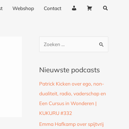
Zoeken
A
W
t
Webshop
Contact
c
i
c
n
o
k
u
e
Z
n
l
o
t
w
g
a
e
Nieuwste podcasts
e
g
k
g
e
Patrick Kicken over ego, non-
n
e
n
dualiteit, radio, vaderschap en
a
v
Een Cursus in Wonderen |
a
e
n
KUKURU #332
r
s
:
Emma Hafkamp over spijtvrij