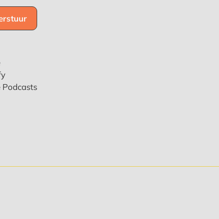
e
fy
e Podcasts