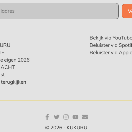
Bekijk via YouTub
KURU
Beluister via Spoti
IE
Beluister via Appl
e eigen 2026
RACHT
st
terugkijken
© 2026 - KUKURU