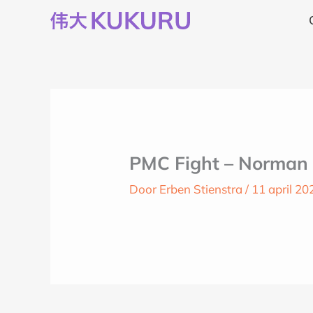
Ga
naar
de
inhoud
PMC Fight – Norman 
Door
Erben Stienstra
/
11 april 20